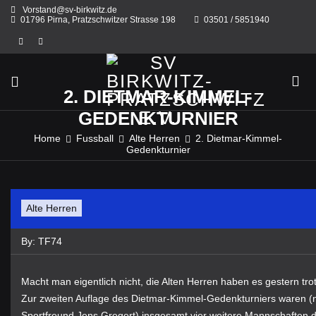
Skip
Vorstand@sv-birkwitz.de
to
01796 Pirna, Pratzschwitzer Strasse 198
03501 / 5851940
content
2. DIETMAR-KIMMEL-
GEDENKTURNIER
Home
Fussball
Alte Herren
2. Dietmar-Kimmel-
Gedenkturnier
Alte Herren
By:
TF74
Macht man eigentlich nicht, die Alten Herren haben es gestern tr
Zur zweiten Auflage des Dietmar-Kimmel-Gedenkturniers waren (
Sportfreund Jens Gregert) insgesamt vier weitere Mannschaften d