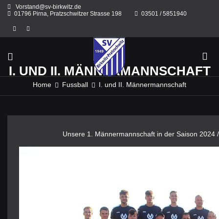
Skip
Vorstand@sv-birkwitz.de
to
01796 Pirna, Pratzschwitzer Strasse 198
03501 / 5851940
content
I. UND II. MÄNNERMANNSCHAFT
Home
Fussball
I. und II. Männermannschaft
Unsere 1. Männermannschaft in der Saison 2024 