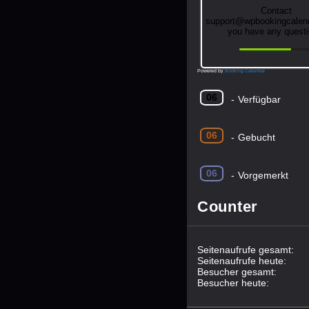
Contact
support@wpbookingcalend
you have any questi
Powered by
Booking Calendar
06
-
Verfügbar
06
-
Gebucht
06
-
Vorgemerkt
Counter
Seitenaufrufe gesamt:
Seitenaufrufe heute:
Besucher gesamt:
Besucher heute: