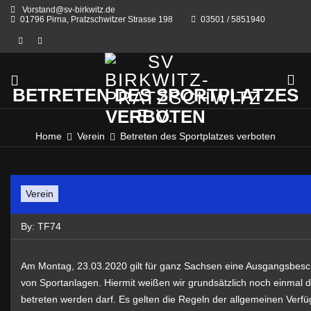
Skip
Vorstand@sv-birkwitz.de
to
01796 Pirna, Pratzschwitzer Strasse 198
03501 / 5851940
content
BETRETEN DES SPORTPLATZES
VERBOTEN
Home
Verein
Betreten des Sportplatzes verboten
Verein
By:
TF74
Am Montag, 23.03.2020 gilt für ganz Sachsen eine Ausgangsbesc
von Sportanlagen. Hiermit weißen wir grundsätzlich noch einmal d
betreten werden darf. Es gelten die Regeln der allgemeinen Ver