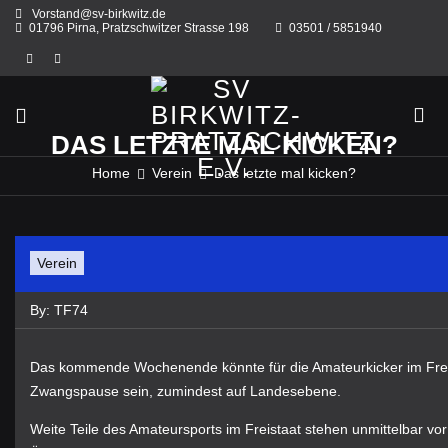
Skip
Vorstand@sv-birkwitz.de
to
01796 Pirna, Pratzschwitzer Strasse 198
03501 / 5851940
content
DAS LETZTE MAL KICKEN?
Home
Verein
Das letzte mal kicken?
Verein
By:
TF74
Das kommende Wochenende könnte für die Amateurkicker im Freis
Zwangspause sein, zumindest auf Landesebene.
Weite Teile des Amateursports im Freistaat stehen unmittelbar vo