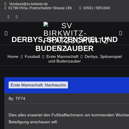
Skip
Vorstand@sv-birkwitz.de
to
01796 Pirna, Pratzschwitzer Strasse 198
03501 / 5851940
content
DERBYS, SPITZENSPIEL UND
BUDENZAUBER
Home
Fussball
Erste Mannschaft
Derbys, Spitzenspiel
und Budenzauber
Erste Mannschaft
,
Nachwuchs
By:
TF74
Dies alles erwartet den Fußballfachmann am kommenden Wochenen
Beteiligung anschauen will.