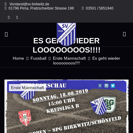
Skip
Vorstand@sv-birkwitz.de
to
01796 Pirna, Pratzschwitzer Strasse 198
03501 / 5851940
content
ES GEHT WIEDER
LOOOOOOOOS!!!!
Home
Fussball
Erste Mannschaft
Es geht wieder
loooooooos!!!!
Erste Mannschaft