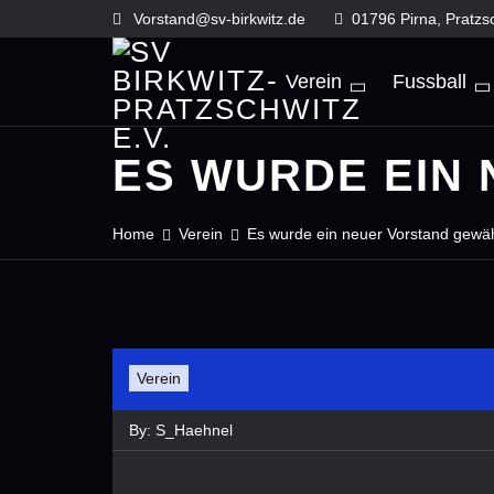
Skip
Vorstand@sv-birkwitz.de
01796 Pirna, Pratzs
to
content
Verein
Fussball
ES WURDE EIN
Home
Verein
Es wurde ein neuer Vorstand gewäh
Verein
By:
S_Haehnel