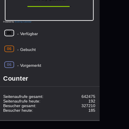
Powered by
Booking Calendar
06
-
Verfügbar
06
-
Gebucht
06
-
Vorgemerkt
Counter
Seitenaufrufe gesamt:
642475
Seitenaufrufe heute:
192
Besucher gesamt:
327210
Besucher heute:
185