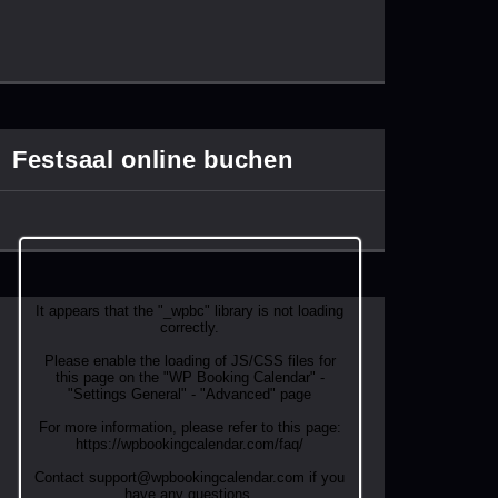
Festsaal online buchen
It appears that the "_wpbc" library is not loading
correctly.
Please enable the loading of JS/CSS files for
this page on the "WP Booking Calendar" -
"Settings General" - "Advanced" page
For more information, please refer to this page:
https://wpbookingcalendar.com/faq/
Contact support@wpbookingcalendar.com if you
have any questions.