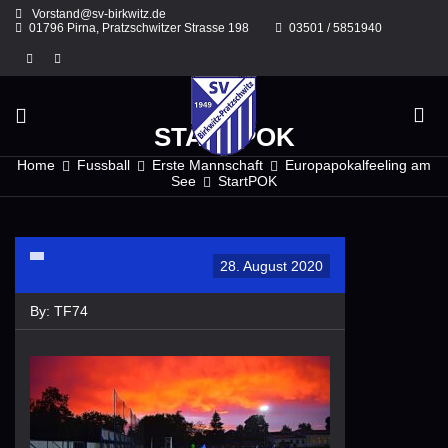
Skip
Vorstand@sv-birkwitz.de
to
01796 Pirna, Pratzschwitzer Strasse 198
03501 / 5851940
content
STARTPOK
Home
Fussball
Erste Mannschaft
Europapokalfeeling am
See
StartPOK
28. August 2020
By:
TF74