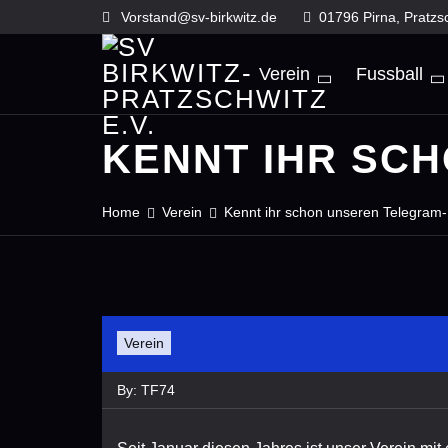
Skip
Vorstand@sv-birkwitz.de
01796 Pirna, Pratzs
to
content
Verein
Fussball
KENNT IHR SC
Home
Verein
Kennt ihr schon unseren Telegram
Verein
By:
TF74