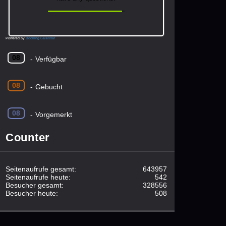
Powered by
Booking Calendar
08
-
Verfügbar
08
-
Gebucht
08
-
Vorgemerkt
Counter
Seitenaufrufe gesamt:
643957
Seitenaufrufe heute:
542
Besucher gesamt:
328556
Besucher heute:
508