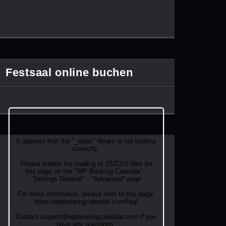
Festsaal online buchen
It appears that the "_wpbc" library is not loading
correctly.
Please enable the loading of JS/CSS files for
this page on the "WP Booking Calendar" -
"Settings General" - "Advanced" page
For more information, please refer to this page:
https://wpbookingcalendar.com/faq/
Contact support@wpbookingcalendar.com if you
have any questions.