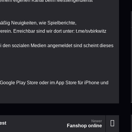
it einem eigenen Kanal beim Messengerdienst
äßig Neuigkeiten, wie Spielberichte,
rein. Erreichbar sind wir dort unter:
t.me/svbirkwitz
ei den sozialen Medien angemeldet sind scheint dieses
oogle Play Store oder im App Store für iPhone und
Newer
est
Fanshop online