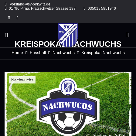
Skip
Vorstand@sv-birkwitz.de
to
01796 Pirna, Pratzschwitzer Strasse 198
03501 / 5851940
content
KREISPOKAL NACHWUCHS
Home
Fussball
Nachwuchs
Kreispokal Nachwuchs
Nachwuchs
21. September 2019