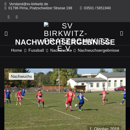
Skip
Vorstand@sv-birkwitz.de
to
01796 Pirna, Pratzschwitzer Strasse 198
03501 / 5851940
content
NACHWUCHSERGEBNISSE
Home
Fussball
Nachwuchs
Nachwuchsergebnisse
Nachwuchs
1. Oktober 2018