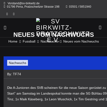
Skip
Vorstand@sv-birkwitz.de
to
01796 Pirna, Pratzschwitzer Strasse 198
03501 / 5851940
content
NEUES VOM NACHWUCHS
Home
Fussball
Nachwuchs
Neues vom Nachwuchs
Nachwuchs
By:
TF74
Die A-Junioren des SVB scheinen für die neue Saison gerüstet zu s
Start” am Samstag im Landespokal konnte man die SG Bühlau 09 
Tinz, 1x Maik Käseberg, 1x Leon Wuschick, 1x Tim Gestring und 1x