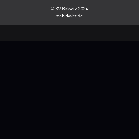
© SV Birkwitz 2024
sv-birkwitz.de