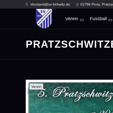
Skip
Vorstand@sv-birkwitz.de
01796 Pirna, Pratzs
to
content
Verein
Fussball
PRATZSCHWITZ
Verein