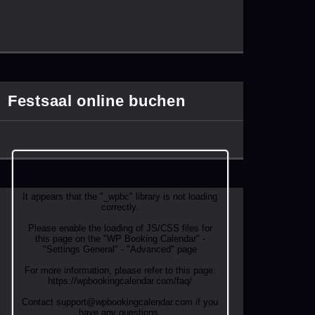
Festsaal online buchen
It appears that the "_wpbc" library is not loading
correctly.
Please enable the loading of JS/CSS files for
this page on the "WP Booking Calendar" -
"Settings General" - "Advanced" page
For more information, please refer to this page:
https://wpbookingcalendar.com/faq/
Contact support@wpbookingcalendar.com if you
have any questions.