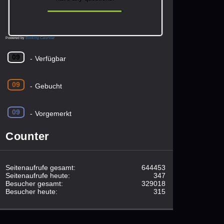
Powered by
Booking Calendar
09
-
Verfügbar
09
-
Gebucht
09
-
Vorgemerkt
Counter
Seitenaufrufe gesamt:
644453
Seitenaufrufe heute:
347
Besucher gesamt:
329018
Besucher heute:
315