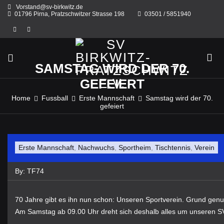
Skip
Vorstand@sv-birkwitz.de
to
01796 Pirna, Pratzschwitzer Strasse 198
03501 / 5851940
content
SAMSTAG WIRD DER 70.
GEFEIERT
Home
Fussball
Erste Mannschaft
Samstag wird der 70.
gefeiert
Erste Mannschaft
,
Nachwuchs
,
Sportheim
,
Tischtennis
,
Verein
By:
TF74
70 Jahre gibt es ihn nun schon: Unseren Sportverein. Grund gen
Am Samstag ab 09.00 Uhr dreht sich deshalb alles um unseren 