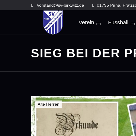
Skip
Vorstand@sv-birkwitz.de
01796 Pirna, Pratzs
to
content
Verein
Fussball
SIEG BEI DER 
Alte Herren