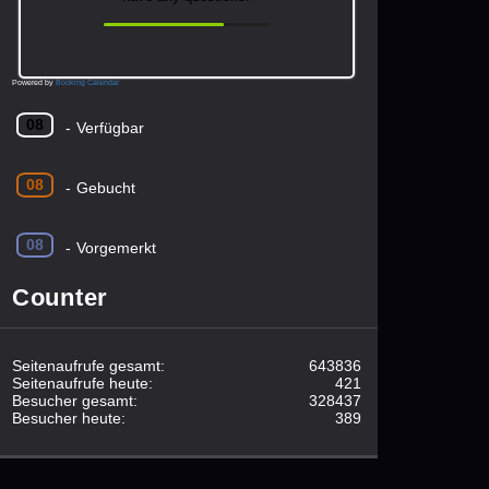
Powered by
Booking Calendar
08
-
Verfügbar
08
-
Gebucht
08
-
Vorgemerkt
Counter
Seitenaufrufe gesamt:
643836
Seitenaufrufe heute:
421
Besucher gesamt:
328437
Besucher heute:
389