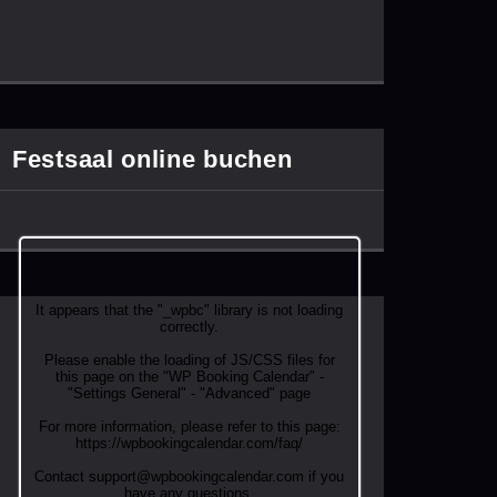
Festsaal online buchen
It appears that the "_wpbc" library is not loading
correctly.
Please enable the loading of JS/CSS files for
this page on the "WP Booking Calendar" -
"Settings General" - "Advanced" page
For more information, please refer to this page:
https://wpbookingcalendar.com/faq/
Contact support@wpbookingcalendar.com if you
have any questions.