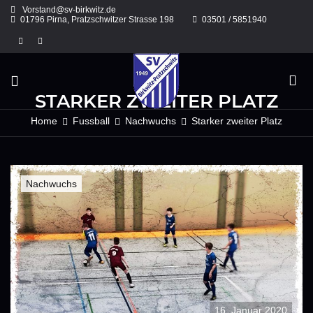
Skip
Vorstand@sv-birkwitz.de
to
01796 Pirna, Pratzschwitzer Strasse 198
03501 / 5851940
content
STARKER ZWEITER PLATZ
Home
Fussball
Nachwuchs
Starker zweiter Platz
Nachwuchs
16. Januar 2020