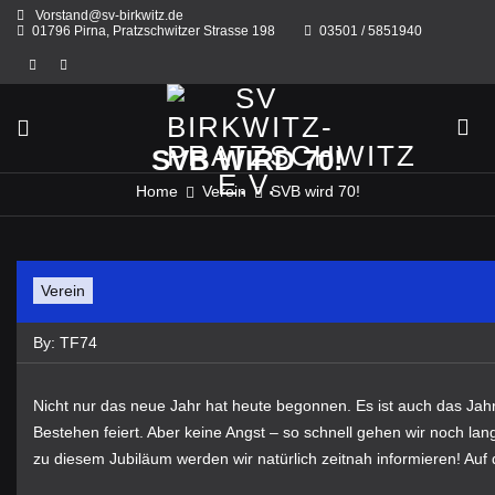
Skip
Vorstand@sv-birkwitz.de
to
01796 Pirna, Pratzschwitzer Strasse 198
03501 / 5851940
content
SVB WIRD 70!
Home
Verein
SVB wird 70!
Verein
By:
TF74
Nicht nur das neue Jahr hat heute begonnen. Es ist auch das Jahr
Bestehen feiert. Aber keine Angst – so schnell gehen wir noch lang
zu diesem Jubiläum werden wir natürlich zeitnah informieren! Auf 