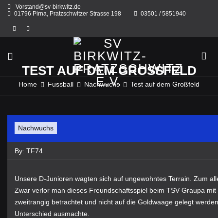
Skip
Vorstand@sv-birkwitz.de
to
01796 Pirna, Pratzschwitzer Strasse 198
03501 / 5851940
content
TEST AUF DEM GROSSFELD
Home
Fussball
Nachwuchs
Test auf dem Großfeld
Nachwuchs
By:
TF74
Unsere D-Junioren wagten sich auf ungewohntes Terrain. Zum all
Zwar verlor man dieses Freundschaftsspiel beim TSV Graupa mit 1
zweitrangig betrachtet und nicht auf die Goldwaage gelegt werd
Unterschied ausmachte.