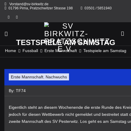
Skip
Vorstand@sv-birkwitz.de
to
01796 Pirna, Pratzschwitzer Strasse 198
03501 / 5851940
content
TESTSPIELE AM SAMSTAG
Home
Fussball
Erste Mannschaft
Testspiele am Samstag
Erste Mannschaft
,
Nachwuchs
By:
TF74
Eigentlich steht an diesem Wochenende die erste Runde des Kre
jedoch für diesen Wettbewerb nicht gemeldet und bestreitet statt 
zweite Mannschaft des SV Pesterwitz. Los geht es am Samstag u