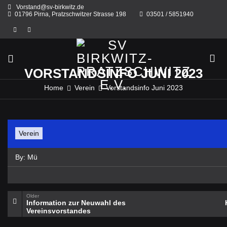
Skip
Vorstand@sv-birkwitz.de
to
01796 Pirna, Pratzschwitzer Strasse 198
03501 / 5851940
content
VORSTANDSINFO JUNI 2023
Home
Verein
Vorstandsinfo Juni 2023
Verein
By:
Mü
Older
Information zur Neuwahl des
Vereinsvorstandes