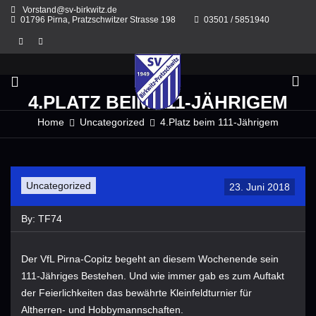
Skip
Vorstand@sv-birkwitz.de
to
01796 Pirna, Pratzschwitzer Strasse 198
03501 / 5851940
content
4.PLATZ BEIM 111-JÄHRIGEM
Home
Uncategorized
4.Platz beim 111-Jährigem
Uncategorized
23. Juni 2018
By:
TF74
Der VfL Pirna-Copitz ​begeht an diesem Wochenende sein
111-Jähriges Bestehen. Und wie immer gab es zum Auftakt
der Feierlichkeiten das bewährte Kleinfeldturnier für
Altherren- und Hobbymannschaften.