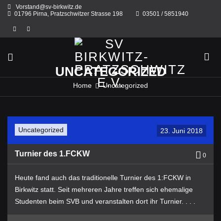
Skip
Vorstand@sv-birkwitz.de
to
01796 Pirna, Pratzschwitzer Strasse 198
03501 / 5851940
content
UNCATEGORIZED
Home
Uncategorized
Uncategorized
23. Juni 2018
Turnier des 1.FCKW
0
Heute fand auch das traditionelle Turnier des 1:FCKW in
Birkwitz statt. Seit mehreren Jahre treffen sich ehemalige
Studenten beim SVB und veranstalten dort ihr Turnier. . . .