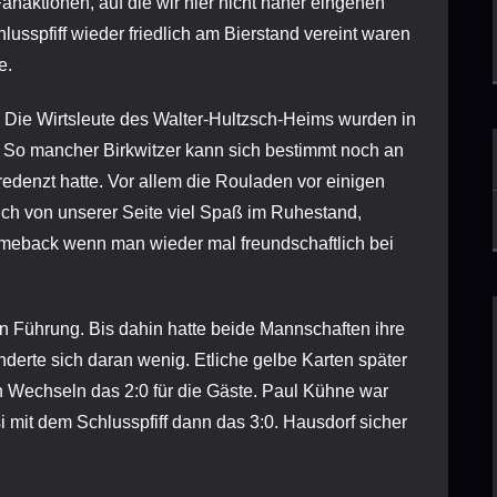
anaktionen, auf die wir hier nicht näher eingehen
lusspfiff wieder friedlich am Bierstand vereint waren
e.
Die Wirtsleute des Walter-Hultzsch-Heims wurden in
 So mancher Birkwitzer kann sich bestimmt noch an
redenzt hatte. Vor allem die Rouladen vor einigen
ch von unserer Seite viel Spaß im Ruhestand,
Comeback wenn man wieder mal freundschaftlich bei
n Führung. Bis dahin hatte beide Mannschaften ihre
nderte sich daran wenig. Etliche gelbe Karten später
len Wechseln das 2:0 für die Gäste. Paul Kühne war
i mit dem Schlusspfiff dann das 3:0. Hausdorf sicher