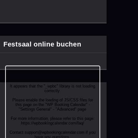
Festsaal online buchen
It appears that the "_wpbc" library is not loading
correctly.
Please enable the loading of JS/CSS files for
this page on the "WP Booking Calendar" -
"Settings General" - "Advanced" page
For more information, please refer to this page:
https://wpbookingcalendar.com/faq/
Contact support@wpbookingcalendar.com if you
have any questions.