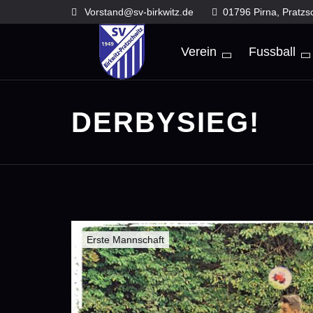
Skip
Vorstand@sv-birkwitz.de
01796 Pirna, Pratzs
to
content
Verein
Fussball
DERBYSIEG!
Erste Mannschaft