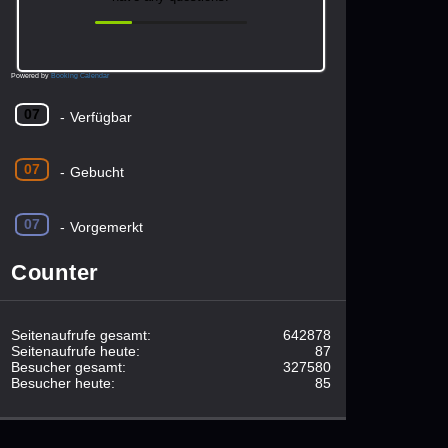
Powered by
Booking Calendar
07
-
Verfügbar
07
-
Gebucht
07
-
Vorgemerkt
Counter
Seitenaufrufe gesamt:
642878
Seitenaufrufe heute:
87
Besucher gesamt:
327580
Besucher heute:
85