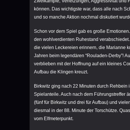
Zweikämpfe, Verletzungen, Aggressivität und F
können. Das wichtigste war, dass alle nach Sch
und so manche Aktion nochmal diskutiert wurd
Schon vor dem Spiel gab es große Emotionen. 
den wohlverdienten Ruhestand verabschiedet.
die vielen Leckereien erinnern, die Marianne k
Jahren beim legendären “Rouladen-Derby”! Au
verblieben mit der Hoffnung auf ein kleines 
Aufbau die Klingen kreuzt.
Birkwitz ging nach 22 Minuten durch Rehbein i
Spielanteile. Auch nach dem Führungstreffer ä
(fünf für Birkwitz und drei für Aufbau) und vie
diesmal in der 88. Minute der Torschütze. Quas
vom Elfmeterpunkt.