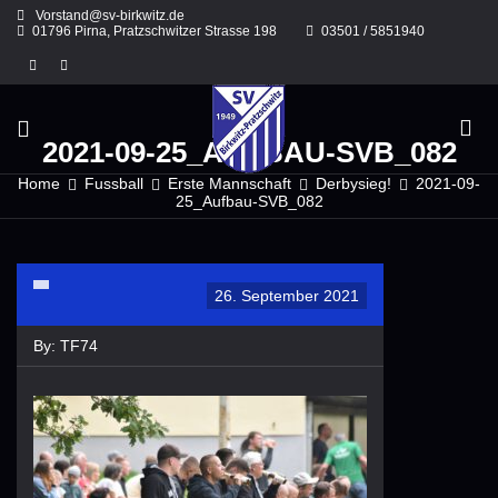
Skip
Vorstand@sv-birkwitz.de
to
01796 Pirna, Pratzschwitzer Strasse 198
03501 / 5851940
content
2021-09-25_AUFBAU-SVB_082
Home
Fussball
Erste Mannschaft
Derbysieg!
2021-09-
25_Aufbau-SVB_082
26. September 2021
By:
TF74