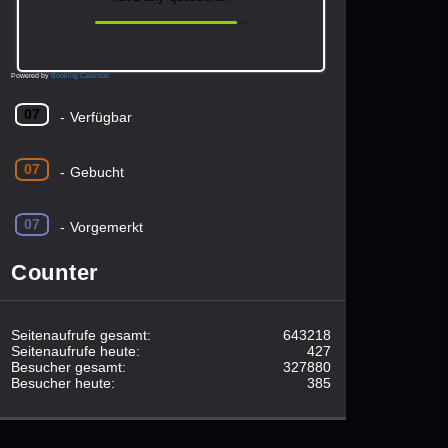
Powered by
Booking Calendar
07
-
Verfügbar
07
-
Gebucht
07
-
Vorgemerkt
Counter
Seitenaufrufe gesamt:
643218
Seitenaufrufe heute:
427
Besucher gesamt:
327880
Besucher heute:
385