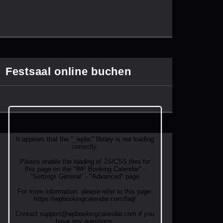
Festsaal online buchen
It appears that the "_wpbc" library is not loading
correctly.
Please enable the loading of JS/CSS files for
this page on the "WP Booking Calendar" -
"Settings General" - "Advanced" page
For more information, please refer to this page:
https://wpbookingcalendar.com/faq/
Contact support@wpbookingcalendar.com if you
have any questions.