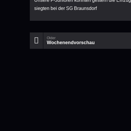
Unsere F-Junioren konnten gestern die Einzug 
siegten bei der SG Braunsdorf
Older
Wochenendvorschau