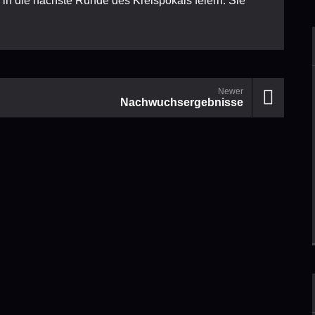
in die nächste Runde des Kreispokals feiern. Sie
Newer
Nachwuchsergebnisse