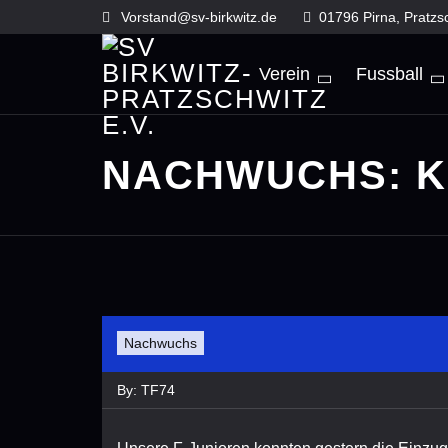
Skip
Vorstand@sv-birkwitz.de
01796 Pirna, Pratzs
to
content
Verein
Fussball
NACHWUCHS: K
Nachwuchs
By:
TF74