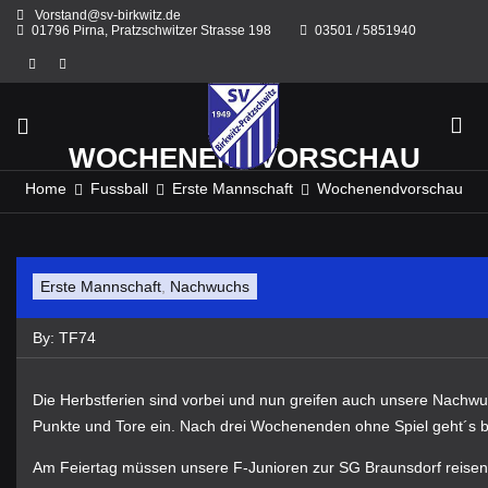
Skip
Vorstand@sv-birkwitz.de
to
01796 Pirna, Pratzschwitzer Strasse 198
03501 / 5851940
content
WOCHENENDVORSCHAU
Home
Fussball
Erste Mannschaft
Wochenendvorschau
Erste Mannschaft
,
Nachwuchs
By:
TF74
Die Herbstferien sind vorbei und nun greifen auch unsere Nac
Punkte und Tore ein. Nach drei Wochenenden ohne Spiel geht´s b
Am Feiertag müssen unsere F-Junioren zur SG Braunsdorf reisen u