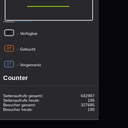
Powered by
Booking Calendar
07
-
Verfügbar
07
-
Gebucht
07
-
Vorgemerkt
Counter
Seitenaufrufe gesamt:
642987
Seitenaufrufe heute:
196
Besucher gesamt:
327685
Besucher heute:
190