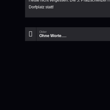
Heute nicht vergessen: Die 5. Pratzschwitzer 
Dorfplatz statt!
Older
Ohne Worte….