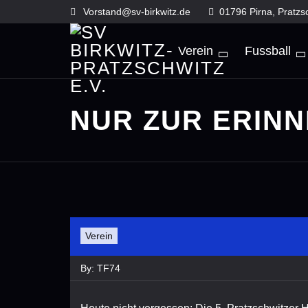
Skip
Vorstand@sv-birkwitz.de
01796 Pirna, Pratzs
to
content
Verein
Fussball
NUR ZUR ERIN
Verein
By:
TF74