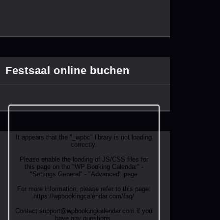
Festsaal online buchen
It appears that the "_wpbc" library is not loading
correctly.
Please enable the loading of JS/CSS files for
this page on the "WP Booking Calendar" -
"Settings General" - "Advanced" page
For more information, please refer to this page:
https://wpbookingcalendar.com/faq/
Contact support@wpbookingcalendar.com if you
have any questions.