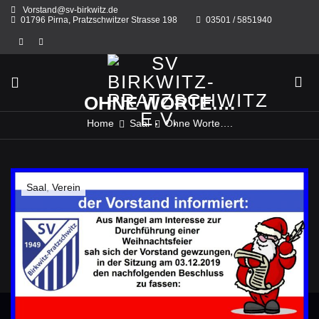
Skip
Vorstand@sv-birkwitz.de
to
01796 Pirna, Pratzschwitzer Strasse 198
03501 / 5851940
content
OHNE WORTE….
Home
Saal
Ohne Worte….
Saal
,
Verein