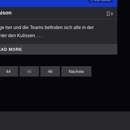
aison
0
ge her und die Teams befinden sich alle in der
r den Kulissen . . .
EAD MORE
44
45
46
Nächste