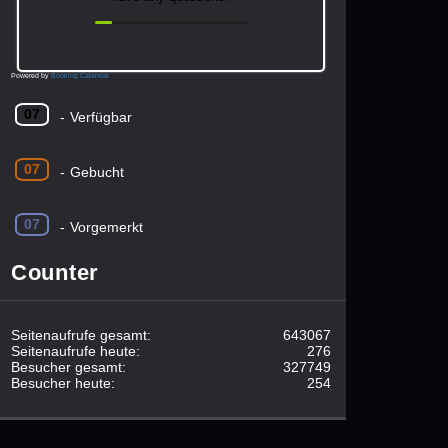
Powered by
Booking Calendar
07
-
Verfügbar
07
-
Gebucht
07
-
Vorgemerkt
Counter
Seitenaufrufe gesamt:
643067
Seitenaufrufe heute:
276
Besucher gesamt:
327749
Besucher heute:
254