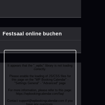
Festsaal online buchen
It appears that the "_wpbc" library is not loading
correctly.
Please enable the loading of JS/CSS files for
this page on the "WP Booking Calendar" -
"Settings General" - "Advanced" page
For more information, please refer to this page:
https://wpbookingcalendar.com/faq/
Contact support@wpbookingcalendar.com if you
have any questions.