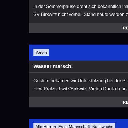
In der Sommerpause dreht sich bekanntlich im
SV Birkwitz nicht vorbei. Stand heute werden zwe
R
Verein
Wasser marsch!
Gestern bekamen wir Unterstützung bei der P
FFw Pratzschwitz/Birkwitz. Vielen Dank dafür!
R
Alte Herren
,
Erste Mannschaft
,
Nachwuchs